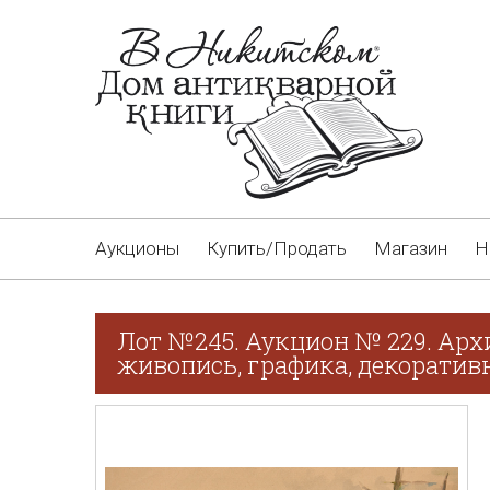
Аукционы
Купить/Продать
Магазин
Н
Лот №245. Аукцион № 229. Арх
живопись, графика, декоративн