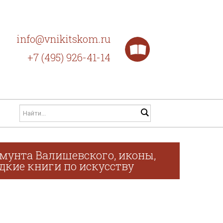
info@vnikitskom.ru
+7 (495) 926-41-14
мунта Валишевского, иконы,
дкие книги по искусству