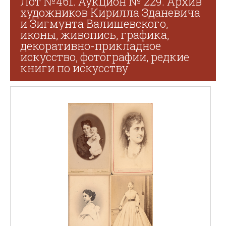
Лот №461. Аукцион № 229. Архив
художников Кирилла Зданевича
и Зигмунта Валишевского,
иконы, живопись, графика,
декоративно-прикладное
искусство, фотографии, редкие
книги по искусству