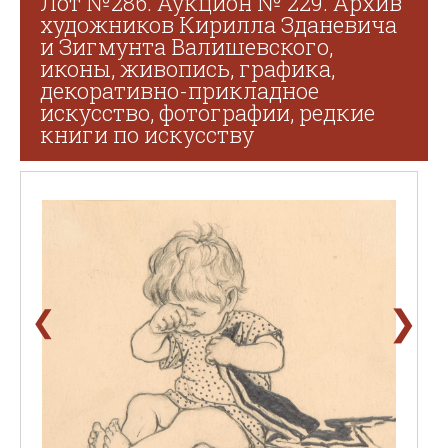
Лот №286. Аукцион № 229. Архив
художников Кирилла Зданевича
и Зигмунта Валишевского,
иконы, живопись, графика,
декоративно-прикладное
искусство, фотографии, редкие
книги по искусству
❯
❮