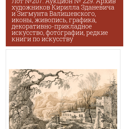
Лот №207. Аукцион № 229. Архив
художников Кирилла Зданевича
и Зигмунта Валишевского,
иконы, живопись, графика,
декоративно-прикладное
искусство, фотографии, редкие
книги по искусству