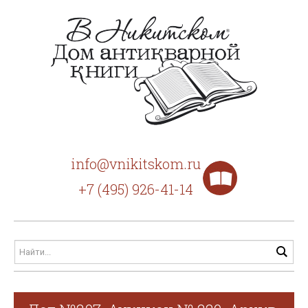
info@vnikitskom.ru
+7 (495) 926-41-14