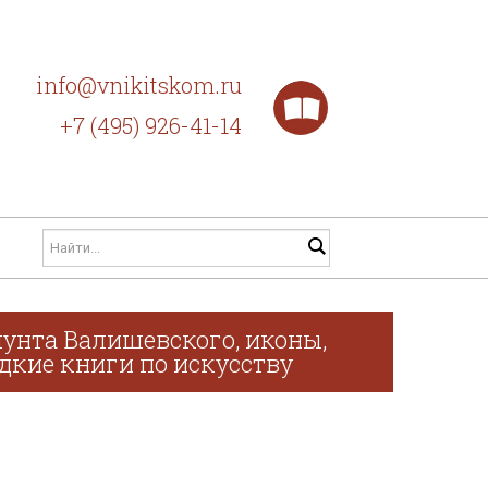
info@vnikitskom.ru
+7 (495) 926-41-14
унта Валишевского, иконы,
дкие книги по искусству