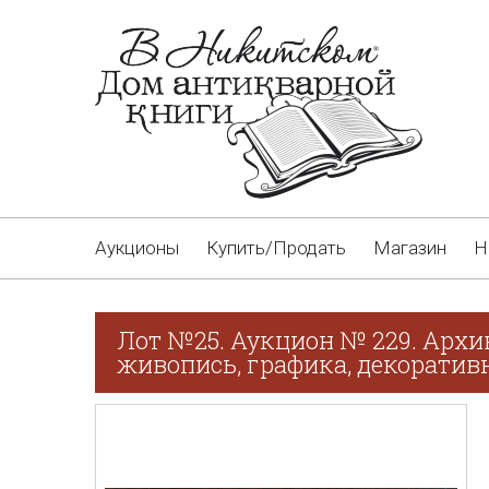
Аукционы
Купить/Продать
Магазин
Н
Лот №25. Аукцион № 229. Архи
живопись, графика, декоративн