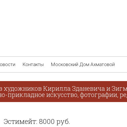
овости
Контакты
Московский Дом Ахматовой
в художников Кирилла Зданевича и Зигм
о-прикладное искусство, фотографии, ре
Эстимейт: 8000 руб.