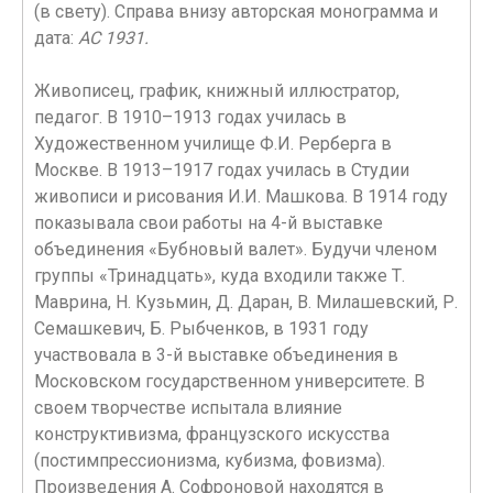
(в свету). Справа внизу авторская монограмма и
дата:
АС 1931.
Живописец, график, книжный иллюстратор,
педагог. В 1910–1913 годах училась в
Художественном училище Ф.И. Рерберга в
Москве. В 1913–1917 годах училась в Студии
живописи и рисования И.И. Машкова. В 1914 году
показывала свои работы на 4-й выставке
объединения «Бубновый валет». Будучи членом
группы «Тринадцать», куда входили также Т.
Маврина, Н. Кузьмин, Д. Даран, В. Милашевский, Р.
Семашкевич, Б. Рыбченков, в 1931 году
участвовала в 3-й выставке объединения в
Московском государственном университете. В
своем творчестве испытала влияние
конструктивизма, французского искусства
(постимпрессионизма, кубизма, фовизма).
Произведения А. Софроновой находятся в