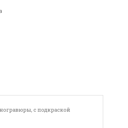
а
 Линогравюры, с подкраской