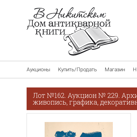
Аукционы
Купить/Продать
Магазин
Н
Лот №162. Аукцион № 229. Арх
живопись, графика, декоративн