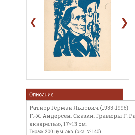
❯
❮
Описание
Ратнер Герман Львович (1933-1996)
Г.-Х. Андерсен. Сказки. Гравюры Г. Р
акварелью, 17×13 см.
Тираж 200 нум. экз. (экз. №140).