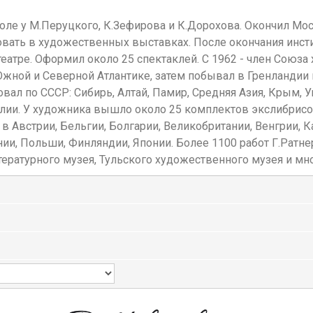
оле у М.Перуцкого, К.Зефирова и К.Дорохова. Окончил Мос
твовать в художественных выставках. После окончания инст
тре. Оформил около 25 спектаклей. С 1962 - член Союза 
Южной и Северной Атлантике, затем побывал в Гренландии
ал по СССР: Сибирь, Алтай, Памир, Средняя Азия, Крым, Ук
алии. У художника вышло около 25 комплектов экслибрисов
в Австрии, Бельгии, Болгарии, Великобритании, Венгрии, К
нии, Польши, Финляндии, Японии. Более 1100 работ Г.Ратн
ературного музея, Тульского художественного музея и мно