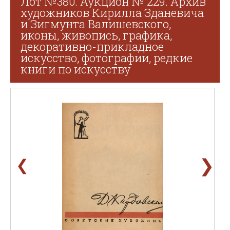
Лот №380. Аукцион № 229. Архив
художников Кирилла Зданевича
и Зигмунта Валишевского,
иконы, живопись, графика,
декоративно-прикладное
искусство, фотографии, редкие
книги по искусству
❯
❮