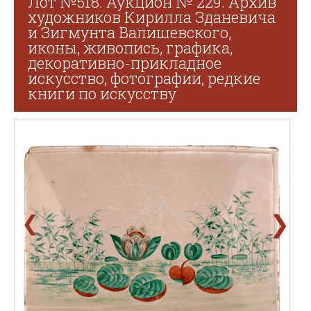
Лот №518. Аукцион № 229. Архив
художников Кирилла Зданевича
и Зигмунта Валишевского,
иконы, живопись, графика,
декоративно-прикладное
искусство, фотографии, редкие
книги по искусству
❯
❮