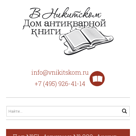
info@vnikitskom.ru
+7 (495) 926-41-14