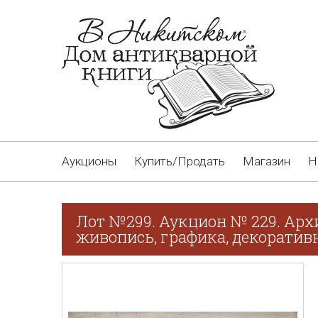
Аукционы
Купить/Продать
Магазин
Н
Лот №299. Аукцион № 229. Арх
живопись, графика, декоративн