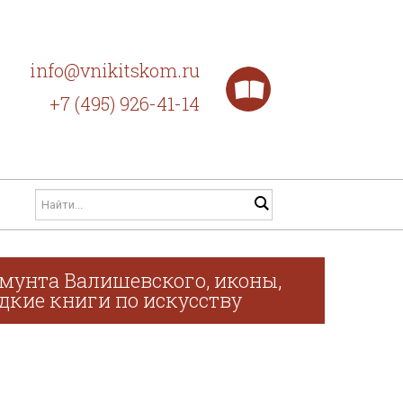
info@vnikitskom.ru
+7 (495) 926-41-14
мунта Валишевского, иконы,
дкие книги по искусству