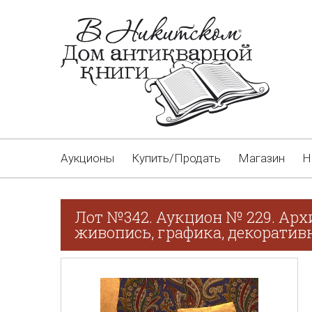
Аукционы
Купить/Продать
Магазин
Н
Лот №342. Аукцион № 229. Арх
живопись, графика, декоративн