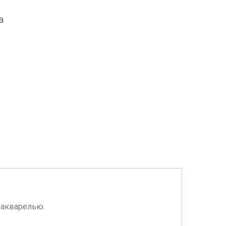
а
 акварелью.