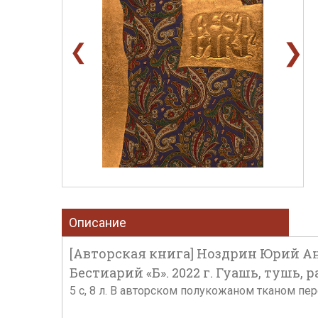
❯
❮
Описание
[Авторская книга] Ноздрин Юрий Ана
Бестиарий «Б». 2022 г. Гуашь, тушь, 
5 с, 8 л. В авторском полукожаном тканом пе