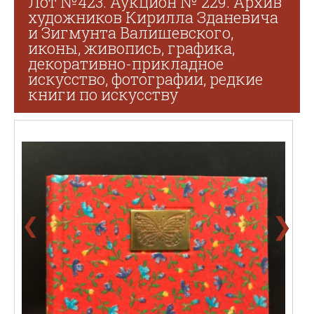
Лот №423. Аукцион № 229. Архив
художников Кирилла Зданевича
и Зигмунта Валишевского,
иконы, живопись, графика,
декоративно-прикладное
искусство, фотографии, редкие
книги по искусству
❯
❮