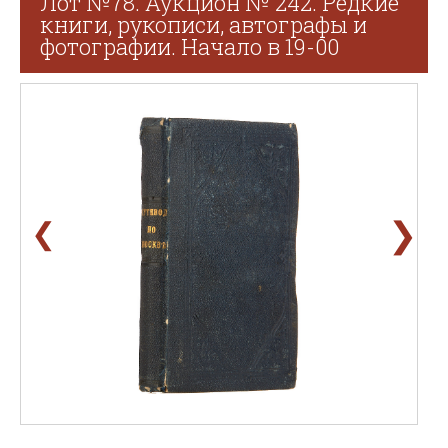
Лот №78. Аукцион № 242. Редкие
книги, рукописи, автографы и
фотографии. Начало в 19-00
❯
❮