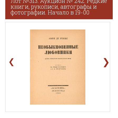
Лот №313. Аукцион № 242. Редкие
книги, рукописи, автографы и
фотографии. Начало в 19-00
❯
❮