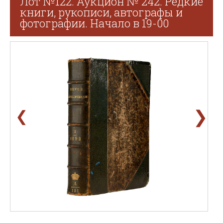
Лот №122. Аукцион № 242. Редкие
книги, рукописи, автографы и
фотографии. Начало в 19-00
❯
❮