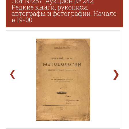
Лот №287. Аукцион № 242.
Редкие книги, рукописи,
автографы и фотографии. Начало
в 19-00
❯
❮