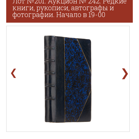
Лот №201. Аукцион № 242. Редкие
книги, рукописи, автографы и
фотографии. Начало в 19-00
❯
❮