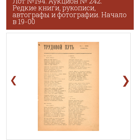
Лот №194. Аукцион № 242.
Редкие книги, рукописи,
автографы и фотографии. Начало
в 19-00
❯
❮