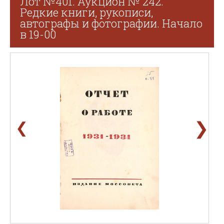
Лот №401. Аукцион № 242.
Редкие книги, рукописи,
автографы и фотографии. Начало
в 19-00
❯
❮