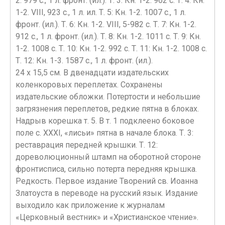
2. 979 с., 1 л. фронт. (ил.). Т. 3: Кн. 1-2. 962 с. Т. 4: Кн.
1-2. VIII, 923 с., 1 л. ил. Т. 5: Кн. 1-2. 1007 с., 1 л.
фронт. (ил.). Т. 6: Кн. 1-2. VIII, 5-982 с. Т. 7: Кн. 1-2.
912 с., 1 л. фронт. (ил.). Т. 8: Кн. 1-2. 1011 с. Т. 9: Кн.
1-2. 1008 с. Т. 10: Кн. 1-2. 992 с. Т. 11: Кн. 1-2. 1008 с.
Т. 12: Кн. 1-3. 1587 с., 1 л. фронт. (ил.).
24 х 15,5 см. В двенадцати издательских
коленкоровых переплетах. Сохранены
издательские обложки. Потертости и небольшие
загрязнения переплетов, редкие пятна в блоках.
Надрыв корешка т. 5. В т. 1 подклеено боковое
поле с. XXXI, «лисьи» пятна в начале блока. Т. 3:
реставрация передней крышки. Т. 12:
дореволюционный штамп на оборотной стороне
фронтисписа, сильно потерта передняя крышка.
Редкость. Первое издание Творений св. Иоанна
Златоуста в переводе на русский язык. Издание
выходило как приложение к журналам
«Церковный вестник» и «Христианское чтение».