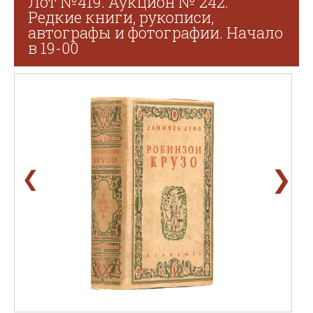
Лот №419. Аукцион № 242.
Редкие книги, рукописи,
автографы и фотографии. Начало
в 19-00
❯
❮