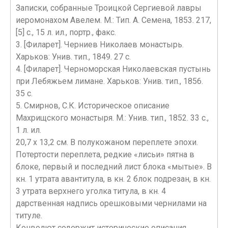
Записки, собранные Троицкой Сергиевой лавры
иеромонахом Авелем. М.: Тип. А. Семена, 1853. 217,
[5] с., 15 л. ил., портр., факс.
3. [Филарет]. Черниев Николаев монастырь.
Харьков: Унив. тип., 1849. 27 с.
4. [Филарет]. Черноморская Николаевская пустынь
при Лебяжьем лимане. Харьков: Унив. тип., 1856.
35 с.
5. Смирнов, С.К. Историческое описание
Махрищского монастыря. М.: Унив. тип., 1852. 33 с.,
1 л. ил.
20,7 х 13,2 см. В полукожаном переплете эпохи.
Потертости переплета, редкие «лисьи» пятна в
блоке, первый и последний лист блока «мытые». В
кн. 1 утрата авантитула, в кн. 2 блок подрезан, в кн.
3 утрата верхнего уголка титула, в кн. 4
дарственная надпись орешковыми чернилами на
титуле.
Конволют содержит исторические описания