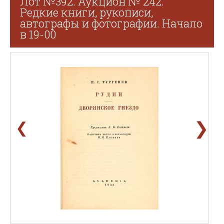
Лот №392. Аукцион № 242.
Редкие книги, рукописи,
автографы и фотографии. Начало
в 19-00
❯
❮