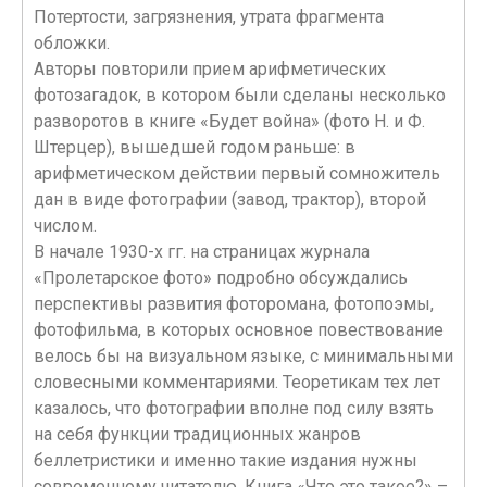
Потертости, загрязнения, утрата фрагмента
обложки.
Авторы повторили прием арифметических
фотозагадок, в котором были сделаны несколько
разворотов в книге «Будет война» (фото Н. и Ф.
Штерцер), вышедшей годом раньше: в
арифметическом действии первый сомножитель
дан в виде фотографии (завод, трактор), второй
числом.
В начале 1930-х гг. на страницах журнала
«Пролетарское фото» подробно обсуждались
перспективы развития фоторомана, фотопоэмы,
фотофильма, в которых основное повествование
велось бы на визуальном языке, с минимальными
словесными комментариями. Теоретикам тех лет
казалось, что фотографии вполне под силу взять
на себя функции традиционных жанров
беллетристики и именно такие издания нужны
современному читателю. Книга «Что это такое?» –