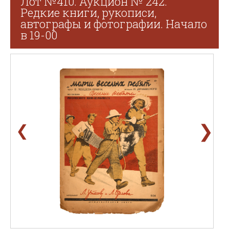
Лот №410. Аукцион № 242.
Редкие книги, рукописи,
автографы и фотографии. Начало
в 19-00
❯
❮