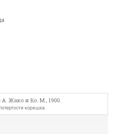
да
 Жако и Ко. М., 1900.
 потертости корешка.