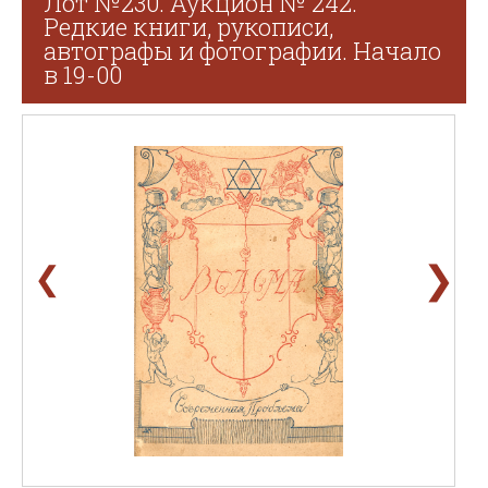
Лот №230. Аукцион № 242.
Редкие книги, рукописи,
автографы и фотографии. Начало
в 19-00
❯
❮