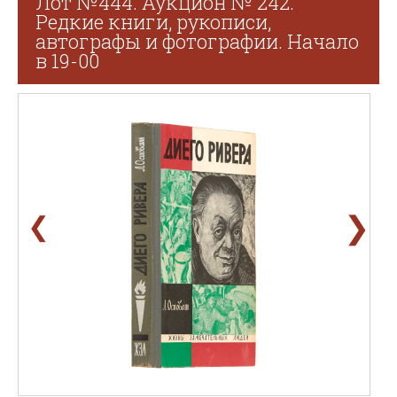
Лот №444. Аукцион № 242.
Редкие книги, рукописи,
автографы и фотографии. Начало
в 19-00
❯
❮