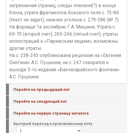
загрязнения страниц, следы плесени(?) в конце
блока, утрата фрагментов бокового поля с. 73-84
(текст не задет), нижних уголков с. 279-286 (№ 7).
На форзаце 1а экслибрис Г.А. Мишина. Утрата с.
69-70 (второй счет), 265-266 (пятый счет), утраты
иллюстраций к «Парижским модам», возможны
другие утраты.
На с. 238-243 опубликована рецензия на «Евгения
Онегина» А.С. Пушкина, на с. 247 говорится о
выходе 3-го издания «Бахчисарайского фонтана»
А.С. Пушкина.
Перейти на предыдущий лот
Перейти на следующий лот
Перейти на первую страницу каталога
Быстрый переход к произвольному лоту: