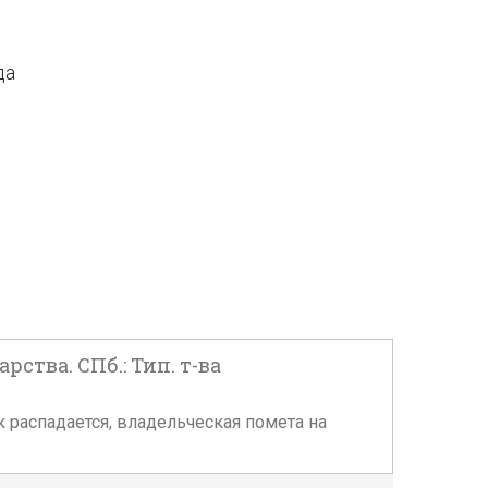
да
ства. СПб.: Тип. т-ва
к распадается, владельческая помета на