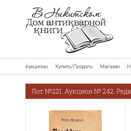
Аукционы
Купить/Продать
Магазин
Н
Лот №221. Аукцион № 242. Редк