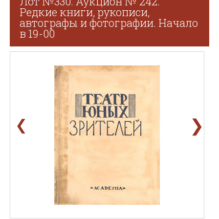
Лот №330. Аукцион № 242.
Редкие книги, рукописи,
автографы и фотографии. Начало
в 19-00
❯
❮