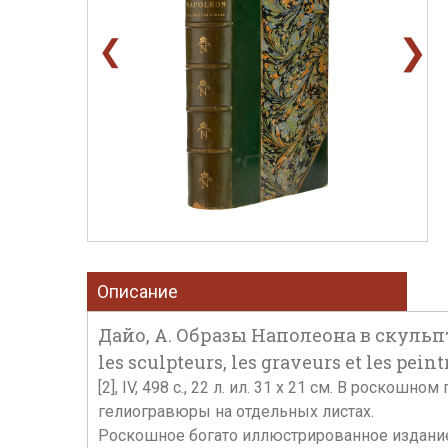
❯
❮
Описание
Дайо, А. Образы Наполеона в скульпту
les sculpteurs, les graveurs et les peint
[2], IV, 498 с., 22 л. ил. 31 x 21 см. В роск
гелиогравюры на отдельных листах.
Роскошное богато иллюстрированное издание