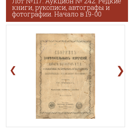
Лот №117. Аукцион № 242. Редкие
книги, рукописи, автографы и
фотографии. Начало в 19-00
❯
❮