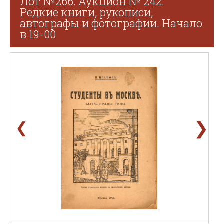
Лот №266. Аукцион № 242.
Редкие книги, рукописи,
автографы и фотографии. Начало
в 19-00
❯
❮