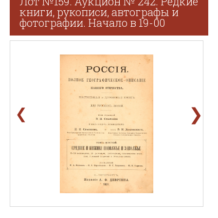
Лот №159. Аукцион № 242. Редкие
книги, рукописи, автографы и
фотографии. Начало в 19-00
❯
❮