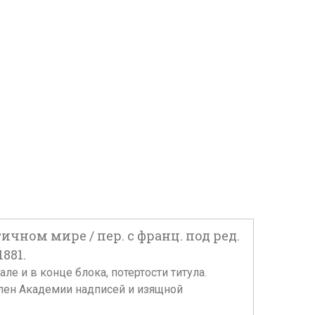
чном мире / пер. с франц. под ред.
881.
ачале и в конце блока, потертости титула.
 член Академии надписей и изящной