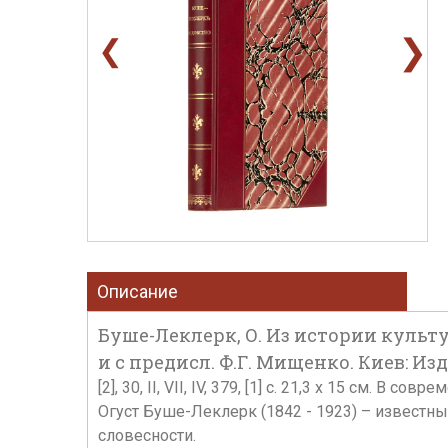
❯
❮
Описание
Буше-Леклерк, О. Из истории культу
и с предисл. Ф.Г. Мищенко. Киев: Изд
[2], 30, II, VII, IV, 379, [1] с. 21,3 х 15 см. 
Огуст Буше-Леклерк (1842 - 1923) – известны
словесности.