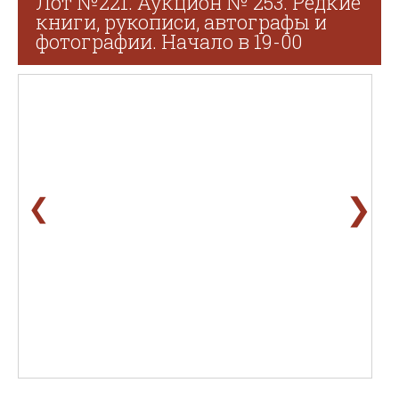
Лот №221. Аукцион № 253. Редкие
книги, рукописи, автографы и
фотографии. Начало в 19-00
❯
❮