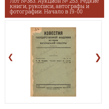
Лот №383. Аукцион № 253. Редкие
книги, рукописи, автографы и
фотографии. Начало в 19-00
❯
❮