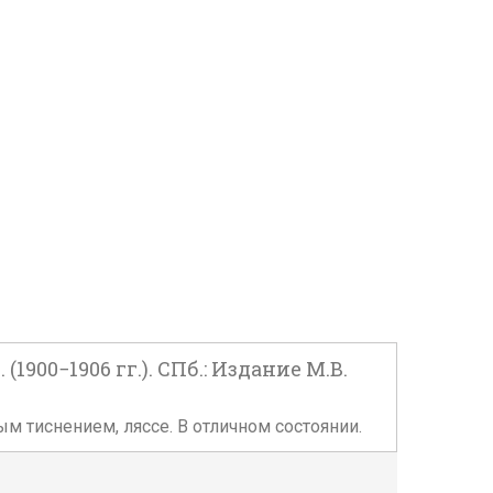
900−1906 гг.). СПб.: Издание М.В.
м тиснением, ляссе. В отличном состоянии.