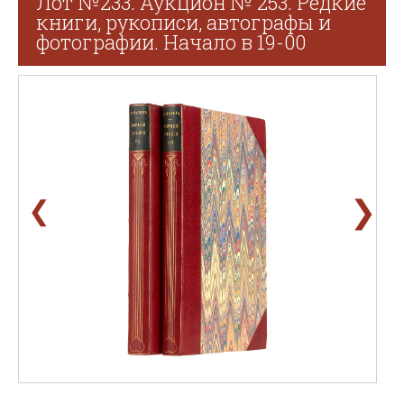
Лот №233. Аукцион № 253. Редкие
книги, рукописи, автографы и
фотографии. Начало в 19-00
❯
❮