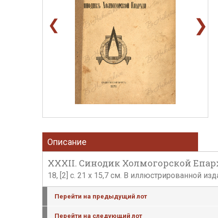
❯
❮
Описание
XXXII. Синодик Холмогорской Епарх
18, [2] с. 21 х 15,7 см. В иллюстрированной 
Перейти на предыдущий лот
Перейти на следующий лот