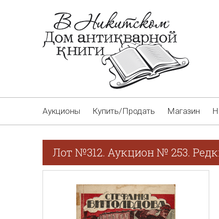
Аукционы
Купить/Продать
Магазин
Н
Лот №312. Аукцион № 253. Редк