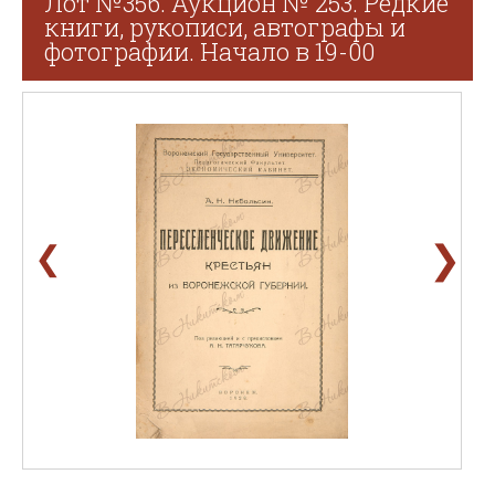
Лот №356. Аукцион № 253. Редкие
книги, рукописи, автографы и
фотографии. Начало в 19-00
❯
❮