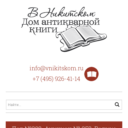
info@vnikitskom.ru
+7 (495) 926-41-14