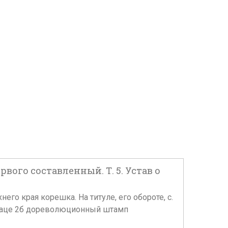
ого составленный. Т. 5. Устав о
него края корешка. На титуле, его обороте, с.
рзаце 2б дореволюционный штамп