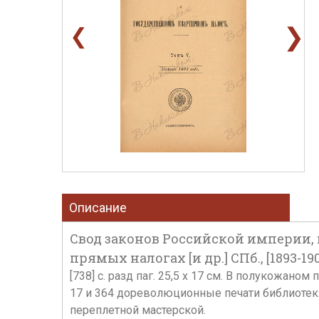
❯
❮
Описание
Свод законов Российской империи, 
прямых налогах [и др.] СПб., [1893-190
[738] с. разд паг. 25,5 х 17 см. В полукожано
17 и 364 дореволюционные печати библиоте
переплетной мастерской.