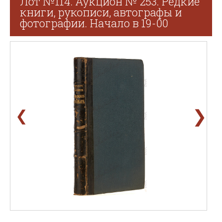
Лот №114. Аукцион № 253. Редкие
книги, рукописи, автографы и
фотографии. Начало в 19-00
❯
❮