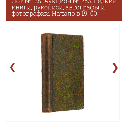
Лот №128. Аукцион № 253. Редкие
книги, рукописи, автографы и
фотографии. Начало в 19-00
❯
❮