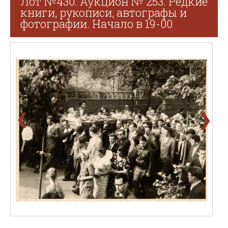
Лот №430. Аукцион № 253. Редкие
книги, рукописи, автографы и
фотографии. Начало в 19-00
❯
❮