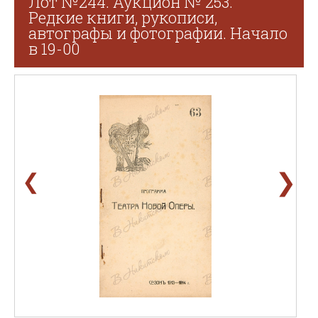
Лот №244. Аукцион № 253.
Редкие книги, рукописи,
автографы и фотографии. Начало
в 19-00
❯
❮